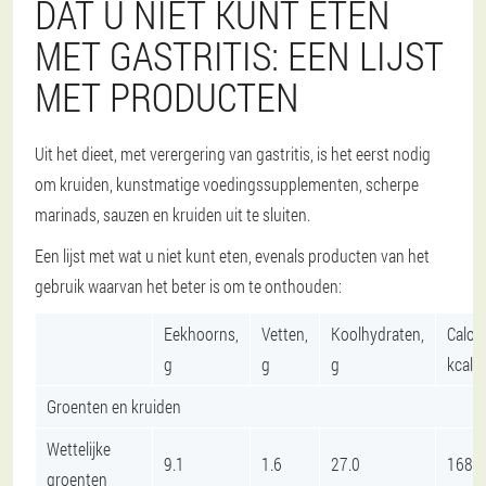
DAT U NIET KUNT ETEN
MET GASTRITIS: EEN LIJST
MET PRODUCTEN
Uit het dieet, met verergering van gastritis, is het eerst nodig
om kruiden, kunstmatige voedingssupplementen, scherpe
marinads, sauzen en kruiden uit te sluiten.
Een lijst met wat u niet kunt eten, evenals producten van het
gebruik waarvan het beter is om te onthouden:
Eekhoorns,
Vetten,
Koolhydraten,
Calori
g
g
g
kcal
Groenten en kruiden
Wettelijke
9.1
1.6
27.0
168
groenten