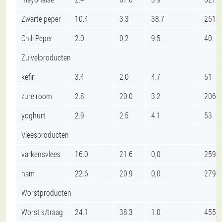
Zwarte peper
10.4
3.3
38.7
251
Chili Peper
2.0
0,2
9.5
40
Zuivelproducten
kefir
3.4
2.0
4.7
51
zure room
2.8
20.0
3.2
206
yoghurt
2.9
2.5
4.1
53
Vleesproducten
varkensvlees
16.0
21.6
0,0
259
ham
22.6
20.9
0,0
279
Worstproducten
Worst s/traag
24.1
38.3
1.0
455