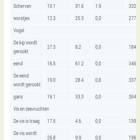
Scherven
10.1
31.6
1.9
332
worstjes
12.3
25.3
0,0
277
Vogel
De kip wordt
27.5
8.2
0,0
184
gerookt
eend
16.5
61.2
0,0
346
De eend
19.0
28.4
0,0
337
wordt gerookt
gans
16.1
33.3
0,0
364
Vis en zeevruchten
De vis is traag
17.5
4.6
0,0
139
De vis wordt
26.8
9.9
0,0
196