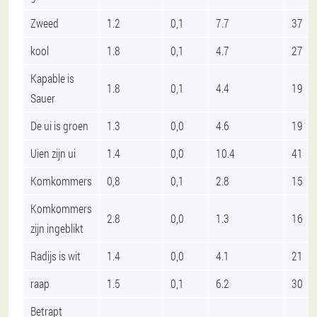
Zweed
1.2
0,1
7.7
37
kool
1.8
0,1
4.7
27
Kapable is
1.8
0,1
4.4
19
Sauer
De ui is groen
1.3
0,0
4.6
19
Uien zijn ui
1.4
0,0
10.4
41
Komkommers
0,8
0,1
2.8
15
Komkommers
2.8
0,0
1.3
16
zijn ingeblikt
Radijs is wit
1.4
0,0
4.1
21
raap
1.5
0,1
6.2
30
Betrapt