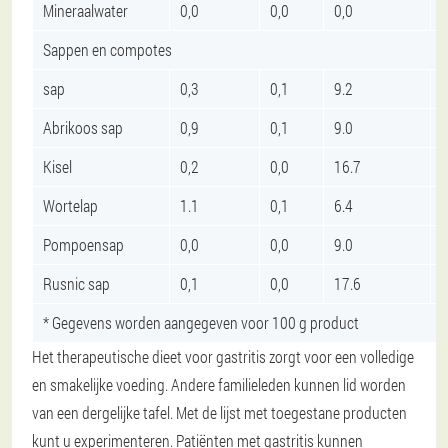
Mineraalwater
0,0
0,0
0,0
-
Sappen en compotes
sap
0,3
0,1
9.2
Abrikoos sap
0,9
0,1
9.0
Kisel
0,2
0,0
16.7
Wortelap
1.1
0,1
6.4
Pompoensap
0,0
0,0
9.0
Rusnic sap
0,1
0,0
17.6
* Gegevens worden aangegeven voor 100 g product
Het therapeutische dieet voor gastritis zorgt voor een volledige
en smakelijke voeding. Andere familieleden kunnen lid worden
van een dergelijke tafel. Met de lijst met toegestane producten
kunt u experimenteren. Patiënten met gastritis kunnen