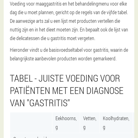
Voeding voor maaggastritis en het behandelingmenu voor elke
dag die u moet plannen, gericht op de regels van de vijfde tabel.
De aanwezige arts zal u een lijst met producten vertellen die
nuttig zijn en in het dieet moeten zijn. En bepaalt ook de lijst van
die delicatessen die u gastritis moet vergeten.
Hieronder vindt u de basisvoedseltabel voor gastritis, waarin de
belangrijkste aanbevolen producten worden gemarkeerd.
TABEL - JUISTE VOEDING VOOR
PATIËNTEN MET EEN DIAGNOSE
VAN "GASTRITIS"
Eekhoorns,
Vetten,
Koolhydraten,
C
g
g
g
k