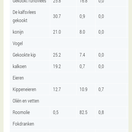
Gekookt rundvlees
25.8
16.8
0,0
De kalfsvlees
30.7
0,9
0,0
gekookt
konijn
21.0
8.0
0,0
Vogel
Gekookte kip
25.2
7.4
0,0
kalkoen
19.2
0,7
0,0
Eieren
Kippeneieren
12.7
10.9
0,7
Oliën en vetten
Roomolie
0,5
82.5
0,8
Fokdranken