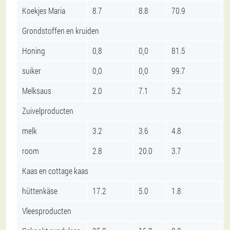
Koekjes Maria
8.7
8.8
70.9
Grondstoffen en kruiden
Honing
0,8
0,0
81.5
suiker
0,0
0,0
99.7
Melksaus
2.0
7.1
5.2
Zuivelproducten
melk
3.2
3.6
4.8
room
2.8
20.0
3.7
Kaas en cottage kaas
hüttenkäse
17.2
5.0
1.8
Vleesproducten