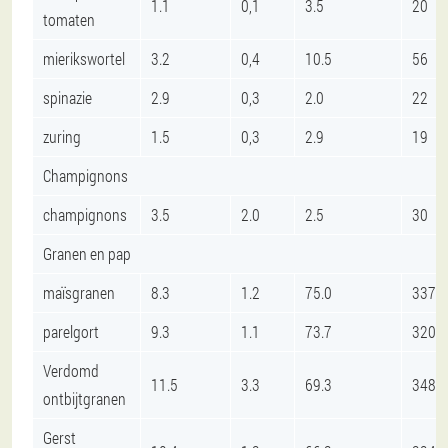
1.1
0,1
3.5
20
tomaten
mierikswortel
3.2
0,4
10.5
56
spinazie
2.9
0,3
2.0
22
zuring
1.5
0,3
2.9
19
Champignons
champignons
3.5
2.0
2.5
30
Granen en pap
maïsgranen
8.3
1.2
75.0
337
parelgort
9.3
1.1
73.7
320
Verdomd
11.5
3.3
69.3
348
ontbijtgranen
Gerst