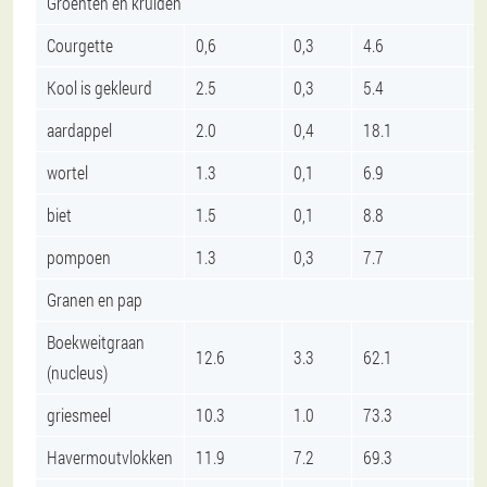
Groenten en kruiden
Courgette
0,6
0,3
4.6
Kool is gekleurd
2.5
0,3
5.4
aardappel
2.0
0,4
18.1
wortel
1.3
0,1
6.9
biet
1.5
0,1
8.8
pompoen
1.3
0,3
7.7
Granen en pap
Boekweitgraan
12.6
3.3
62.1
(nucleus)
griesmeel
10.3
1.0
73.3
Havermoutvlokken
11.9
7.2
69.3