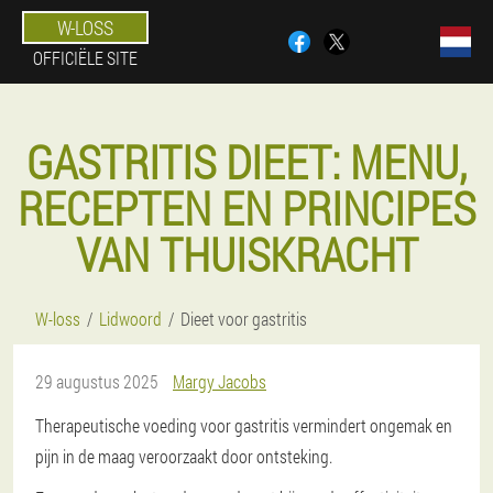
W-LOSS
OFFICIËLE SITE
GASTRITIS DIEET: MENU,
RECEPTEN EN PRINCIPES
VAN THUISKRACHT
W-loss
Lidwoord
Dieet voor gastritis
29 augustus 2025
Margy Jacobs
Therapeutische voeding voor gastritis vermindert ongemak en
pijn in de maag veroorzaakt door ontsteking.