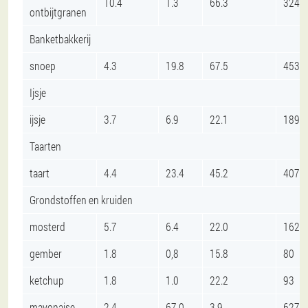
10.4
1.3
66.3
324
ontbijtgranen
Banketbakkerij
snoep
4.3
19.8
67.5
453
Ijsje
ijsje
3.7
6.9
22.1
189
Taarten
taart
4.4
23.4
45.2
407
Grondstoffen en kruiden
mosterd
5.7
6.4
22.0
162
gember
1.8
0,8
15.8
80
ketchup
1.8
1.0
22.2
93
mayonaise
2.4
67.0
3.9
627