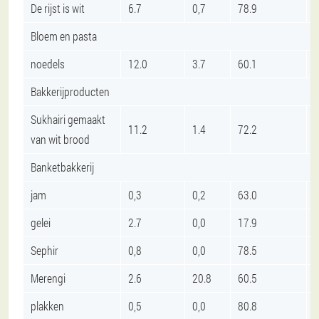
De rijst is wit
6.7
0,7
78.9
Bloem en pasta
noedels
12.0
3.7
60.1
Bakkerijproducten
Sukhairi gemaakt
11.2
1.4
72.2
van wit brood
Banketbakkerij
jam
0,3
0,2
63.0
gelei
2.7
0,0
17.9
Sephir
0,8
0,0
78.5
Merengi
2.6
20.8
60.5
plakken
0,5
0,0
80.8