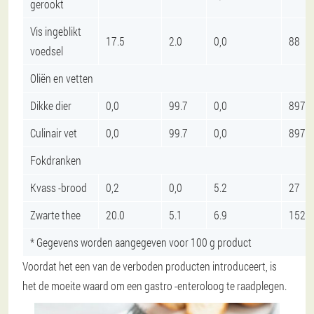
gerookt
Vis ingeblikt
17.5
2.0
0,0
88
voedsel
Oliën en vetten
Dikke dier
0,0
99.7
0,0
897
Culinair vet
0,0
99.7
0,0
897
Fokdranken
Kvass -brood
0,2
0,0
5.2
27
Zwarte thee
20.0
5.1
6.9
152
* Gegevens worden aangegeven voor 100 g product
Voordat het een van de verboden producten introduceert, is
het de moeite waard om een gastro -enteroloog te raadplegen.